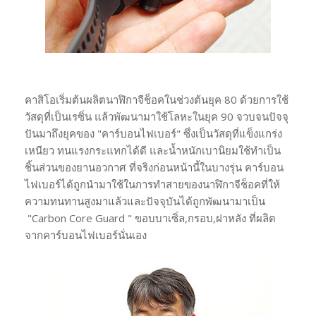
คาสิโอเริ่มต้นผลิตนาฬิกาจีช็อคในช่วงต้นยุค 80 ด้วยการใช้
วัสดุที่เป็นเรซิ่น แล้วพัฒนามาใช้โลหะในยุค 90 จวบจนปัจจุ
ปันมาถึงยุคของ "คาร์บอนไฟเบอร์" ซึ่งเป็นวัสดุที่แข็งแกร่ง
เหนียว ทนแรงกระแทกได้ดี และน้ำหนักเบานิยมใช้ทำเป็น
ชิ้นส่วนของยานอวกาศ ที่จริงก่อนหน้านี้ในบางรุ่น คาร์บอน
ไฟเบอร์ได้ถูกนำมาใช้ในการทำสายของนาฬิกาจีช็อคที่ให้
ความทนทานสูงมาแล้วและปัจจุบันได้ถูกพัฒนามาเป็น
"Carbon Core Guard " ขอบบาเซิ่ล,กรอบ,ฝาหลัง ที่ผลิต
จากคาร์บอนไฟเบอร์นั่นเอง