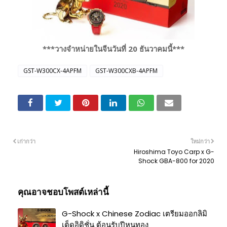
***วางจำหน่ายในจีนวันที่ 20 ธันวาคมนี้***
GST-W300CX-4APFM
GST-W300CXB-4APFM
เก่ากว่า
ใหม่กว่า
Hiroshima Toyo Carp x G-
Shock GBA-800 for 2020
คุณอาจชอบโพสต์เหล่านี้
G-Shock x Chinese Zodiac เตรียมออกลิมิ
เต็ดอิดิชั่น ต้อนรับปีหนูทอง