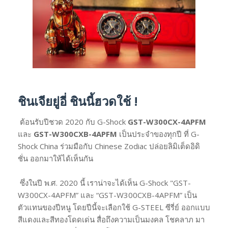
ชินเจียยู่อี่ ชินนี้ฮวดใช้ !
ต้อนรับปีชวด 2020 กับ G-Shock
GST-W300CX-4APFM
และ
GST-W300CXB-4APFM
เป็นประจำของทุกปี ที่ G-
Shock China ร่วมมือกับ Chinese Zodiac ปล่อยลิมิเต็ดอิดิ
ชั่น ออกมาให้ได้เห็นกัน
ซึ่งในปี พ.ศ. 2020 นี้ เราน่าจะได้เห็น G-Shock "GST-
W300CX-4APFM” และ “GST-W300CXB-4APFM” เป็น
ตัวแทนของปีหนู โดยปีนี้จะเลือกใช้ G-STEEL ซีรี่ย์ ออกแบบ
สีแดงและสีทองโดดเด่น สื่อถึงความเป็นมงคล โชคลาภ มา