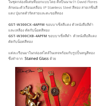
ในชุดกล่องพิเศษที่ออกแบบโดย ศิลปินนามว่า David Flores
ลักษณะตัวเรือนเคลือบ IP Stainless Steel สีทอง สายเรซิ่นสี
แดง ปุ่มกดตัวรัดสายและตะขอสีทอง
GST-W300CX-4APFM
ขอบบาเซิ่ลสีแดง ตัวหนังสือสีดำ
และเหลือง ตัดกับน็อตสีทอง
GST-W300CXB-4APFM
ขอบบาเซิ่ลสีดำ ตัวหนังสือสีแดง
ตัดกับน็อตสีทอง
แต่ละเรือนมาในกล่องสไตล์วินเทจพร้อมกับรูปปั้นหนูสีทอง
Stained Glass
ซึ่งทำจาก
ด้วย