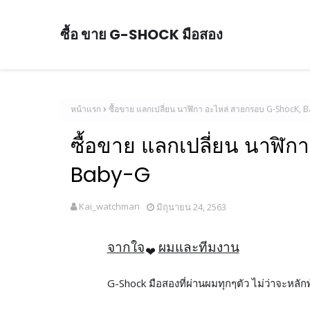
ซื้อ ขาย G-SHOCK มือสอง
หน้าแรก
ซื้อขาย แลกเปลี่ยน นาฬิกา อะไหล่ สายกรอบ G-ShocK, 
ซื้อขาย แลกเปลี่ยน นาฬิ
Baby-G
Kai_watchman
มิถุนายน 24, 2563
จากใจ
ผมและทีมงาน
❤
G-Shock มือสองที่ผ่านผมทุกๆตัว ไม่ว่าจะหลั