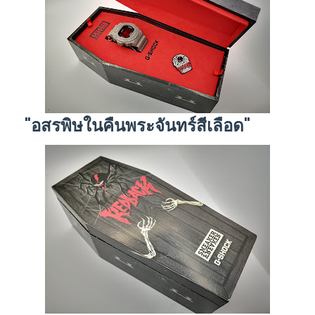
"อสรพิษในคืนพระจันทร์สีเลือด"