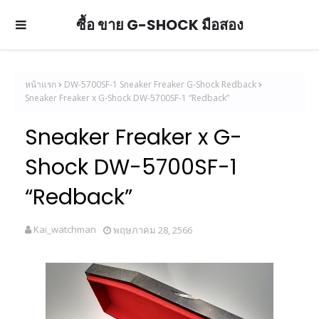
ซื้อ ขาย G-SHOCK มือสอง
หน้าแรก
DW-5700SF-1 Sneaker Freaker G-Shock Redback
Sneaker Freaker x G-Shock DW-5700SF-1 “Redback”
Sneaker Freaker x G-
Shock DW-5700SF-1
“Redback”
Kai_watchman
พฤษภาคม 28, 2566