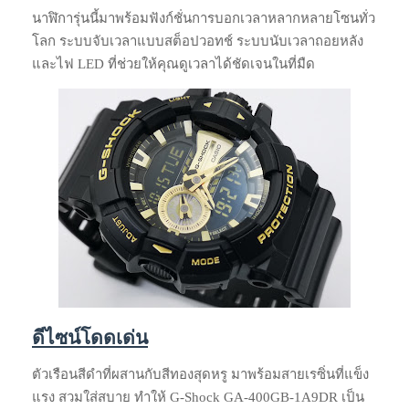
นาฬิการุ่นนี้มาพร้อมฟังก์ชั่นการบอกเวลาหลากหลายโซนทั่ว
โลก ระบบจับเวลาแบบสต็อปวอทช์ ระบบนับเวลาถอยหลัง
และไฟ LED ที่ช่วยให้คุณดูเวลาได้ชัดเจนในที่มืด
ดีไซน์โดดเด่น
ตัวเรือนสีดำที่ผสานกับสีทองสุดหรู มาพร้อมสายเรซิ่นที่แข็ง
แรง สวมใส่สบาย ทำให้ G-Shock GA-400GB-1A9DR เป็น