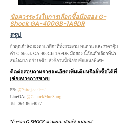
ข้อควรระวังในการเลือกซื้อมือสอง G-
Shock GA-400GB-1A9DR
สรุป
ถ้าคุณกำลังมองหานาฬิกาที่ทั้งสวยงาม ทนทาน และราคาคุ้ม
ค่า G-Shock GA-400GB-1A9DR มือสอง นี้เป็นตัวเลือกที่น่า
สนใจมาก อย่ารอช้า! สั่งซื้อวันนี้เพื่อรับข้อเสนอพิเศษ
ติดต่อสอบถามรายละเอียดเพิ่มเติมหรือสั่งซื้อได้ที่
[ช่องทางการขาย]
FB:
@Pairoj.saelee.1
LineOA:
@GshockMueSong
Tel. 064-8654077
"ถ้าชอบ G-SHOCK ​ตามผมมาลันล๊า! แน่นอน"