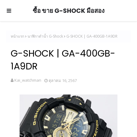
ซื้อ ขาย G-SHOCK มือสอง
หน้าแรก
นาฬิกาดำน้ำ G-Shock
G-SHOCK | GA-400GB-1A9DR
G-SHOCK | GA-400GB-
1A9DR
Kai_watchman
ตุลาคม 16, 2567