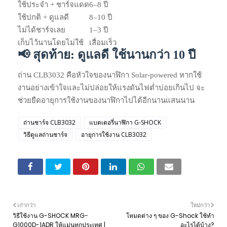
ใช้ประจำ + ชาร์จแดด
6–8 ปี
ใช้ปกติ + ดูแลดี
8–10 ปี
ไม่ได้ชาร์จเลย
1–3 ปี
เก็บไว้นานโดยไม่ใช้
เสื่อมเร็ว
📢 สุดท้าย: ดูแลดี ใช้นานกว่า 10 ปี
ถ่าน CLB3032 คือหัวใจของนาฬิกา Solar-powered หากใช้
งานอย่างเข้าใจและไม่ปล่อยให้แรงดันไฟต่ำบ่อยเกินไป จะ
ช่วยยืดอายุการใช้งานของนาฬิกาไปได้อีกนานแสนนาน
ถ่านชาร์จ CLB3032
แบตเตอรี่นาฬิกา G-SHOCK
วิธีดูแลถ่านชาร์จ
อายุการใช้งาน CLB3032
เก่ากว่า
ใหม่กว่า
วิธีใช้งาน G-SHOCK MRG-
โหมดต่าง ๆ ของ G-Shock ใช้ทำ
G1000D-1ADR ให้แม่นทุกประเทศ |
อะไรได้บ้าง?