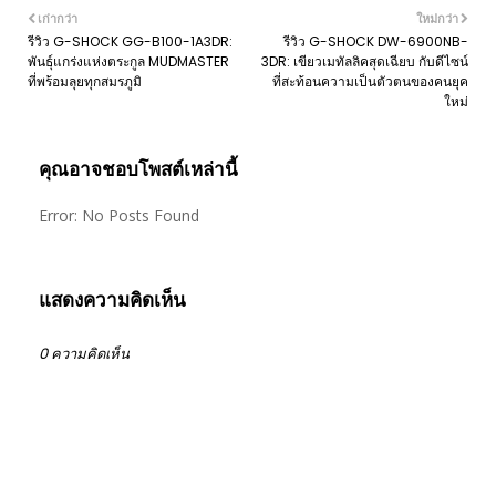
เก่ากว่า
ใหม่กว่า
รีวิว G-SHOCK GG-B100-1A3DR:
รีวิว G-SHOCK DW-6900NB-
พันธุ์แกร่งแห่งตระกูล MUDMASTER
3DR: เขียวเมทัลลิคสุดเฉียบ กับดีไซน์
ที่พร้อมลุยทุกสมรภูมิ
ที่สะท้อนความเป็นตัวตนของคนยุค
ใหม่
คุณอาจชอบโพสต์เหล่านี้
Error: No Posts Found
แสดงความคิดเห็น
0 ความคิดเห็น