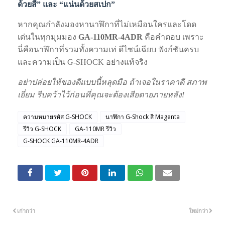
ด้วยสี” และ “แน่นด้วยสเปก”
หากคุณกำลังมองหานาฬิกาที่ไม่เหมือนใครและโดด
เด่นในทุกมุมมอง
GA-110MR-4ADR
คือคำตอบ เพราะ
นี่คือนาฬิกาที่รวมทั้งความเท่ ดีไซน์เฉียบ ฟังก์ชันครบ
และความเป็น G-SHOCK อย่างแท้จริง
อย่าปล่อยให้ของดีแบบนี้หลุดมือ ถ้าเจอในราคาดี สภาพ
เยี่ยม รีบคว้าไว้ก่อนที่คุณจะต้องเสียดายภายหลัง!
ความหมายรหัส G-SHOCK
นาฬิกา G-Shock สี Magenta
รีวิว G-SHOCK
GA-110MR รีวิว
G-SHOCK GA-110MR-4ADR
เก่ากว่า
ใหม่กว่า