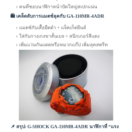
คนที่ชอบนาฬิกาหน้าปัดใหญ่สเปกแน่น
🛍️ เคล็ดลับการแมตช์ลุคกับ GA-110MR-4ADR
แมตช์กับเสื้อยืดดำ + แจ็คเก็ตยีนส์
ใส่กับกางเกงขาสั้นเบจ + สนีกเกอร์สีแดง
เพิ่มแว่นกันแดดหรือหมวกแก๊ป เพิ่มลุคสตรีท
📌 สรุป: G-SHOCK GA-110MR-4ADR นาฬิกาที่ “แรง