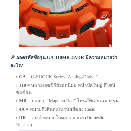
🔎 ถอดรหัสชื่อรุ่น GA-110MR-4ADR มีความหมายว่า
อะไร?
GA
= G-SHOCK Series “Analog-Digital”
110
= หมายเลขซีรีส์ยอดนิยม หน้าปัดใหญ่ ดีไซน์
ซับซ้อน
MR
= ย่อจาก “Magenta Red” โทนสีพิเศษเฉพาะรุ่น
4A
= หมายถึงสีแดงในรหัสสีของ Casio
DR
= วางจำหน่ายในตลาดสากล (Domestic
Release)