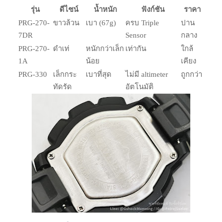
รุ่น
ดีไซน์
น้ำหนัก
ฟังก์ชัน
ราคา
PRG-270-
ขาวล้วน
เบา (67g)
ครบ Triple
ปาน
7DR
Sensor
กลาง
PRG-270-
ดำเท่
หนักกว่าเล็ก
เท่ากัน
ใกล้
1A
น้อย
เคียง
PRG-330
เล็กกระ
เบาที่สุด
ไม่มี altimeter
ถูกกว่า
ทัดรัด
อัตโนมัติ