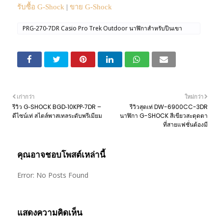
รับซื้อ G-Shock
|
ขาย G-Shock
PRG-270-7DR Casio Pro Trek Outdoor นาฬิกาสำหรับปีนเขา
นาฬิกา Triple Sensor Tough Solar watch
เก่ากว่า
ใหม่กว่า
รีวิว G‑SHOCK BGD‑10KPP‑7DR –
รีวิวสุดเท่ DW-6900CC-3DR
ดีไซน์เท่ สไตล์พาสเทลระดับพรีเมียม
นาฬิกา G-SHOCK สีเขียวสะดุดตา
ที่สายแฟชั่นต้องมี
คุณอาจชอบโพสต์เหล่านี้
Error: No Posts Found
แสดงความคิดเห็น