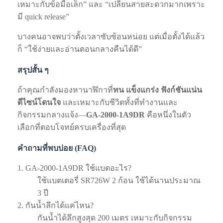
เหมาะกับข้อมือเล็ก” และ “เปลี่ยนสายสะดวกมากเพราะ
มี quick release”
บางคนอาจพบว่าตั้งเวลาซับซ้อนหน่อย แต่เมื่อตั้งได้แล้ว
ก็ “ใช้ง่ายและอ่านตอนกลางคืนได้ดี”
สรุปสั้น ๆ
ถ้าคุณกำลังมองหานาฬิกาที่
ทน แข็งแกร่ง ฟังก์ชันแน่น
ดีไซน์โดนใจ
และเหมาะกับชีวิตทั้งที่ทำงานและ
กิจกรรมกลางแจ้ง—
GA-2000-1A9DR
คือหนึ่งในตัว
เลือกที่ตอบโจทย์ครบเครื่องที่สุด
คำถามที่พบบ่อย (FAQ)
1. GA‑2000‑1A9DR ใช้แบตอะไร?
ใช้แบตเตอรี่ SR726W 2 ก้อน ใช้ได้นานประมาณ
3 ปี
2. กันน้ำลึกได้แค่ไหน?
กันน้ำได้ลึกสูงสุด 200 เมตร เหมาะกับกิจกรรม