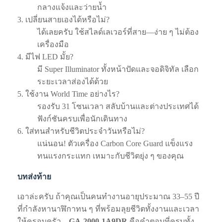
กลางแจ้งและว่ายน้ำ
3. เปลี่ยนสายเองได้หรือไม่?
ได้เลยครับ ใช้สไลด์เลเวอร์ที่สาย—ง่าย ๆ ไม่ต้อง
เครื่องมือ
4. มีไฟ LED มั้ย?
มี Super Illuminator ทั้งหน้าปัดและจอดิจิทัล เลือก
ระยะเวลาส่องได้ด้วย
5. ใช้งาน World Time อย่างไร?
รองรับ 31 โซนเวลา สลับบ้านและต่างประเทศได้
ฟังก์ชันครบเพื่อนักเดินทาง
6. ใส่ทนสำหรับชีวิตประจำวันหรือไม่?
แน่นอน! ตัวเครื่อง Carbon Core Guard แข็งแรง
ทนแรงกระแทก เหมาะกับชีวิตยุ่ง ๆ ของคุณ
บทส่งท้าย
เอาล่ะครับ ถ้าคุณเป็นคนทำงานอายุประมาณ 33–55 ปี
ที่กำลังหานาฬิกาทน ๆ ที่พร้อมลุยชีวิตทั้งงานและเวลา
ให้ครอบครัว—
GA‑2000‑1A9DR
คือคำตอบที่ครบทั้ง