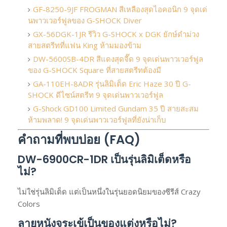
GF-8250-9JF FROGMAN สีเหลืองสุดไอคอนิก 9 จุดเด่
นพาวเวอร์ฟูลของ G-SHOCK Diver
GX-56DGK-1JR รีวิว G-SHOCK x DGK ยักษ์ดำม่วง
สายสตรีทที่แฟน King ห้ามมองข้าม
DW-5600SB-4DR สีแดงสุดจี๊ด 9 จุดเด่นพาวเวอร์ฟูล
ของ G-SHOCK Square ที่สายสตรีทต้องมี
GA-110EH-8ADR รุ่นลิมิเต็ด Eric Haze 30 ปี G-
SHOCK ดีไซน์สตรีท 9 จุดเด่นพาวเวอร์ฟูล
G-Shock GD100 Limited Gundam 35 ปี สายสะสม
ห้ามพลาด! 9 จุดเด่นพาวเวอร์ฟูลที่ยังน่าเก็บ
คำถามที่พบบ่อย (FAQ)
DW-6900CR-1DR เป็นรุ่นลิมิเต็ดหรือ
ไม่?
ไม่ใช่รุ่นลิมิเต็ด แต่เป็นหนึ่งในรุ่นยอดนิยมของซีรีส์ Crazy
Colors
ลายหนังจระเข้เป็นของแต่งหรือไม่?