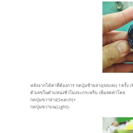
หลังจากได้ค่าที่ต้องการ กดปุ่มซ้ายล่าง(Mode) 1ครั้ง เข
ตัวเลขในตำแหน่งชั่วโมงจะกระพริบ เพิ่มลดค่าโดย
กดปุ่มขวาล่าง(Search)+
กดปุ่มขวาบน(Light)-