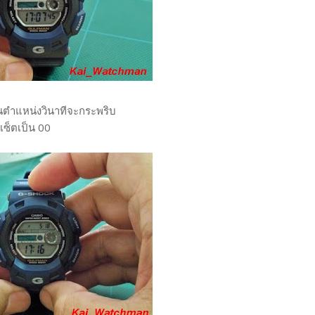
ขในตำแหน่งวินาทีจะกระพริบ
ีเซ็ตเป็น 00