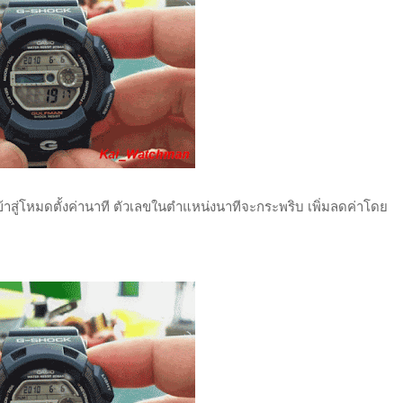
เข้าสู่โหมดตั้งค่านาที ตัวเลขในตำแหน่งนาทีจะกระพริบ เพิ่มลดค่าโดย