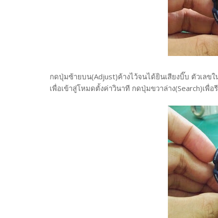
กดปุ่มซ้ายบน(Adjust)ค้างไว้จนได้ยินเสียงบิ๊บ ตัวเล
เพื่อเข้าสู่โหมดตั้งค่าวินาที กดปุ่มขวาล่าง(Search)เพื่อร