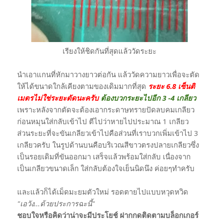
เรียงให้ชิดกันที่สุดแล้ววัดระยะ
นำเอาแกนที่หักมาวางยาวต่อกัน แล้ววัดความยาวเพื่อจะตัด
ให้ได้ขนาดใกล้เคียงตามของเดิมมากที่สุด
ระยะ 6.8 เซ็นติ
เมตรไม่ใช่ระยะตัดนะครับ
ต้องบวกระยะไปอีก 3 -4 เกลียว
เพราะหลังจากตัดจะต้องเอากระดาษทรายปัดลบคมเกลียว
ก่อนหมุนใส่กลับเข้าไป ตีไปว่าหายไปประมาณ 1 เกลียว
ส่วนระยะที่จะขันเกลียวเข้าไปคือส่วนที่เราบวกเพิ่มเข้าไป 3
เกลียวครับ ในรูปด้านบนคือบริเวณสีขาวตรงปลายเกลียวซึ่ง
เป็นรอยเดิมที่ขันออกมา เสร็จแล้วพร้อมใส่กลับ เนื่องจาก
เป็นเกลียวขนาดเล็ก ใส่กลับต้องใจเย็นนิดนึง ค่อยๆทำครับ
และแล้วก็ได้เม็ดมะยมตัวใหม่ รอดตายไปแบบหวุดหวิด
"เอวัง...ด้วยประการฉะนี้"
ชอบใจหรือคิดว่าน่าจะมีประโยช์ ฝากกดติดตามบล็อกเกอร์