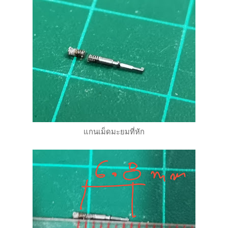
แกนเม็ดมะยมที่หัก