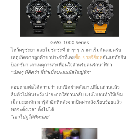
GWG-1000 Series
ไหว้ครูซะยาวเลยไม่ชกซะที ฮ่าๆๆๆ เรามาเริ่มกันเลยครับ
เหตุเกิดจากลูกค้าขาประจำที่เคย
ซื้อ-ขายจีช็อค
กันแกทักอิน
บ็อกซ์มา เล่าเหตุการสะเทือนใจสำหรับคนรักนาฬิกา
"น้องๆ พี่คิดว่า พี่ทำเม็ดมะยมมัสใหญ่หัก"
สอบถามต่อได้ความว่า แกเปิดฝาหลังมาเปลี่ยนถ่านแล้ว
ลืมตัวไม่ทันระวัง น่าจะกดใส่ถ่านกลับ แรงไปจนทำให้เข็ม
เม็ดมะยมหัก มารู้ตัวอีกทีหลังจากปิดฝาหลังเรียบร้อยแล้ว
พอจะตั้งเวลา ตั้งไม่ได้
"เอาไปดูให้พี่หน่อย"